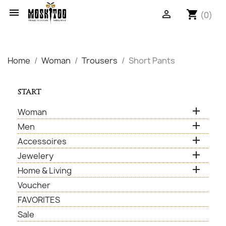

shopping_cart

(0)
Home
Woman
Trousers
Short Pants
START

Woman

Men

Accessoires

Jewelery

Home & Living
Voucher
FAVORITES
Sale